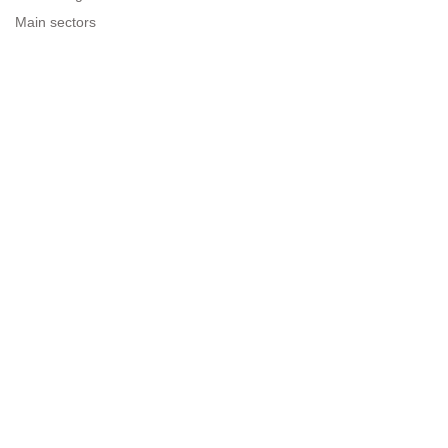
Main sectors
Resources for companies
Legal information
Legal warning
Privacy policy
Terms of use
Cookies policy
Sitemap
Next to people.