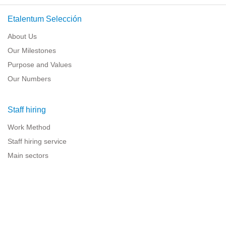
Etalentum Selección
About Us
Our Milestones
Purpose and Values
Our Numbers
Staff hiring
Work Method
Staff hiring service
Main sectors
Resources for companies
Legal information
Legal warning