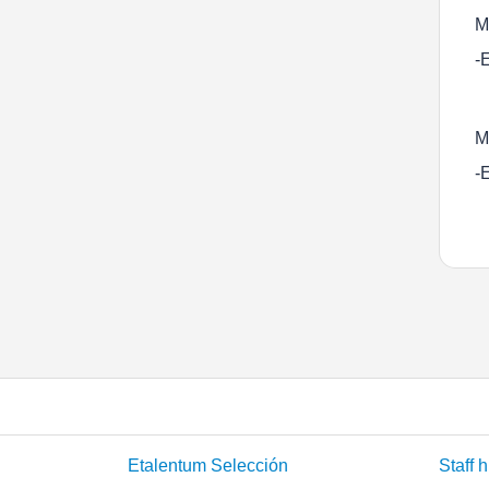
M
-
M
-
Etalentum Selección
Staff h