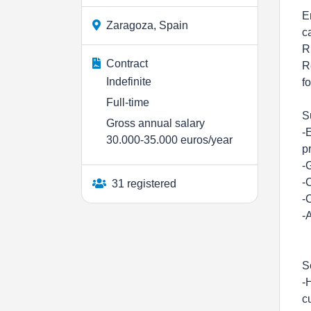
E
Zaragoza, Spain
c
R
Contract
R
Indefinite
f
Full-time
S
Gross annual salary
-
30.000-35.000 euros/year
p
-
-
31 registered
-
-
S
-
c