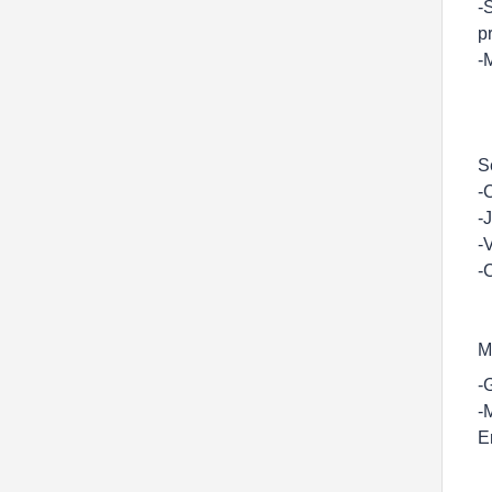
-
p
-
S
-
-
-
-
M
-
-
E