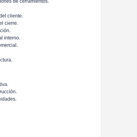
iones de cerramientos.
el cliente.
l cierre.
ción.
l interno.
omercial.
ctura.
iva.
rucción.
nidades.