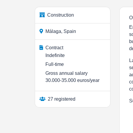
Construction
O
E
Málaga, Spain
s
b
Contract
d
Indefinite
L
Full-time
s
Gross annual salary
a
30.000-35.000 euros/year
c
c
27 registered
S