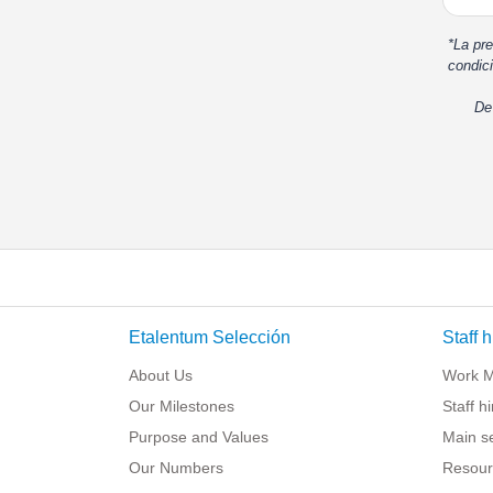
*La pre
condici
De
Etalentum Selección
Staff h
About Us
Work 
Our Milestones
Staff h
Purpose and Values
Main s
Our Numbers
Resour