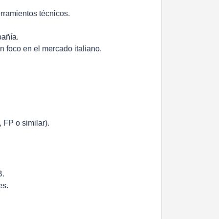
rramientos técnicos.
pañía.
n foco en el mercado italiano.
 FP o similar).
B.
es.