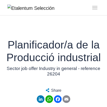
Toggl
Planificador/a de la
Producció industrial
Sector job offer Industry in general - reference
26204
Share
LinkedIn
WhatsApp
Facebook
Email