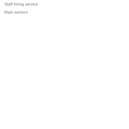
Staff hiring service
Main sectors
Resources for companies
Legal information
Legal warning
Privacy policy
Terms of use
Cookies policy
Sitemap
Next to people.