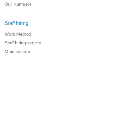
Our Numbers
Staff hiring
Work Method
Staff hiring service
Main sectors
Resources for companies
Legal information
Legal warning
Privacy policy
Terms of use
Cookies policy
Sitemap