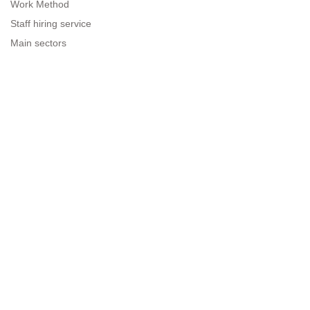
Work Method
Staff hiring service
Main sectors
Resources for companies
Legal information
Legal warning
Privacy policy
Terms of use
Cookies policy
Sitemap