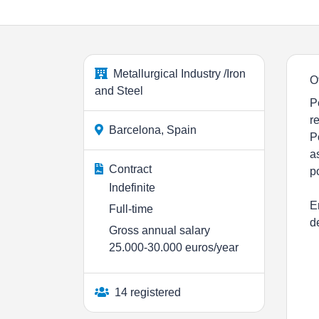
Metallurgical Industry /Iron
O
and Steel
P
r
Barcelona, Spain
P
a
Contract
po
Indefinite
E
Full-time
d
Gross annual salary
25.000-30.000 euros/year
14 registered