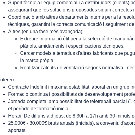
Suport tècnic a l'equip comercial i a distribuïdors (clients) p
assegurant que les solucions proposades siguin correctes i 
Coordinació amb altres departaments interns per a la resolu
tècniques, garantint la correcta comunicació i seguiment de
Altres (en una fase més avançada):
Extreure informació útil per a la selecció de maquinàr
plànols, amidaments i especificacions tècniques.
Cercar models alternatius d'altres fabricants que pug
la marca pròpia.
Realitzar càlculs de ventilació segons normativa i nece
'ofereix:
Contracte Indefinit i màxima estabilitat laboral en un grup in
Formació contínua i possibilitats de desenvolupament profe
Jornada completa, amb possibilitat de teletreball parcial (
el període de formació inicial.
Horari: De dilluns a dijous, de 8:30h a 17h amb 30 minuts p
25.000€ - 30.000€ bruts anuals (inicials), a convenir, d'aco
aportats.