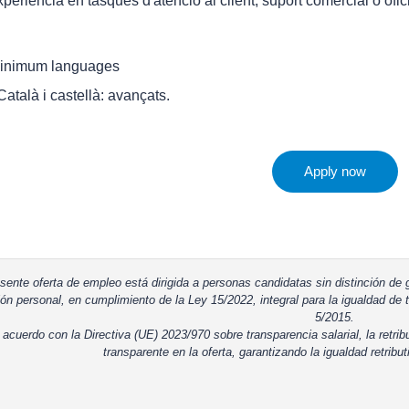
xperiència en tasques d'atenció al client, suport comercial o ofic
inimum languages
 Català i castellà: avançats.
Apply now
sente oferta de empleo está dirigida a personas candidatas sin distinción de g
ón personal, en cumplimiento de la Ley 15/2022, integral para la igualdad de t
5/2015.
 acuerdo con la Directiva (UE) 2023/970 sobre transparencia salarial, la retrib
transparente en la oferta, garantizando la igualdad retribut