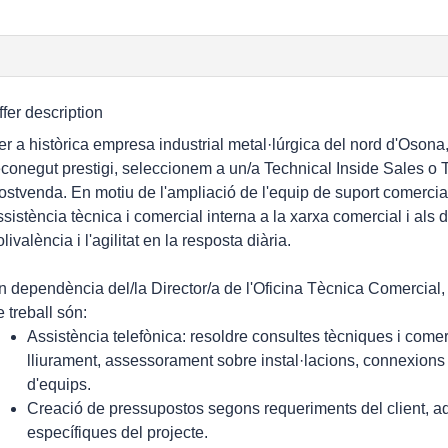
ffer description
er a històrica empresa industrial metal·lúrgica del nord d'Osona,
econegut prestigi, seleccionem a un/a Technical Inside Sales o 
ostvenda. En motiu de l'ampliació de l'equip de suport comercial, 
ssistència tècnica i comercial interna a la xarxa comercial i als d
livalència i l'agilitat en la resposta diària.
n dependència del/la Director/a de l'Oficina Tècnica Comercial, l
e treball són:
Assistència telefònica: resoldre consultes tècniques i comer
lliurament, assessorament sobre instal·lacions, connexions 
d'equips.
Creació de pressupostos segons requeriments del client, ada
específiques del projecte.