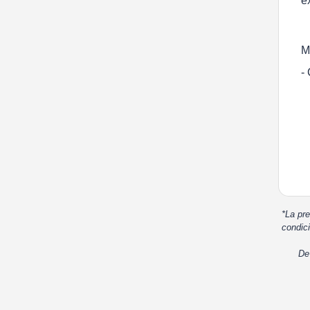
e
M
-
*La pre
condici
De