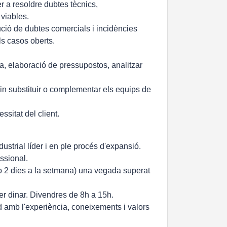
er a resoldre dubtes tècnics,
viables.
ció de dubtes comercials i incidències
ls casos oberts.
ia, elaboració de pressupostos, analitzar
uin substituir o complementar els equips de
ssitat del client.
dustrial líder i en ple procés d'expansió.
ssional.
1 o 2 dies a la setmana) una vegada superat
er dinar. Divendres de 8h a 15h.
rd amb l'experiència, coneixements i valors