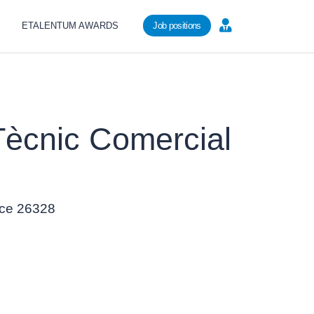
ETALENTUM AWARDS
Job positions
 Tècnic Comercial
ence 26328