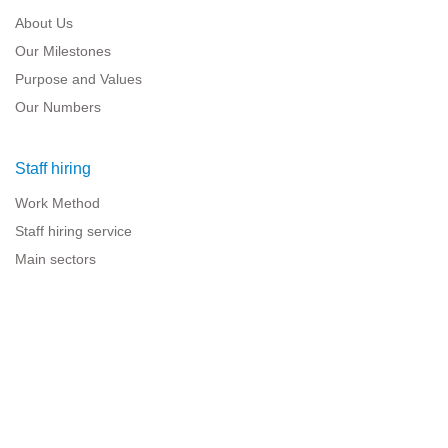
About Us
Our Milestones
Purpose and Values
Our Numbers
Staff hiring
Work Method
Staff hiring service
Main sectors
Resources for companies
Legal information
Legal warning
Privacy policy
Terms of use