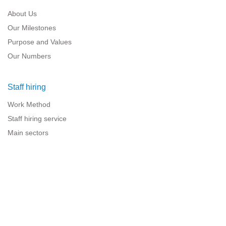
About Us
Our Milestones
Purpose and Values
Our Numbers
Staff hiring
Work Method
Staff hiring service
Main sectors
Resources for companies
Legal information
Legal warning
Privacy policy
Terms of use