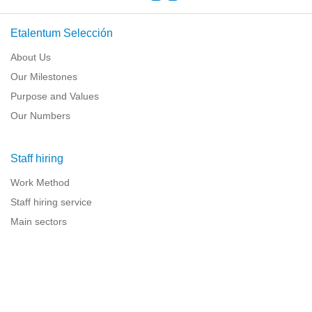
Etalentum Selección
About Us
Our Milestones
Purpose and Values
Our Numbers
Staff hiring
Work Method
Staff hiring service
Main sectors
Resources for companies
Legal information
Legal warning