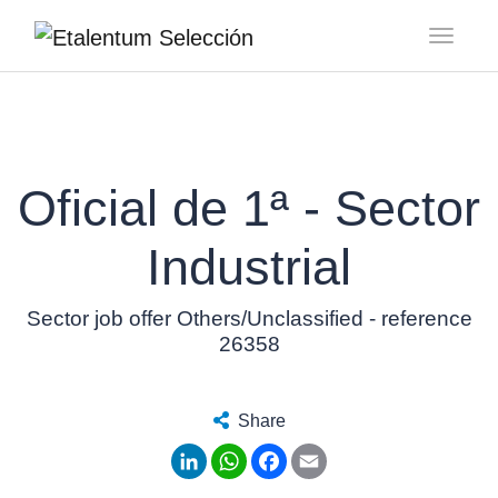
Toggl
Oficial de 1ª - Sector
Industrial
Sector job offer Others/Unclassified - reference
26358
Share
LinkedIn
WhatsApp
Facebook
Email