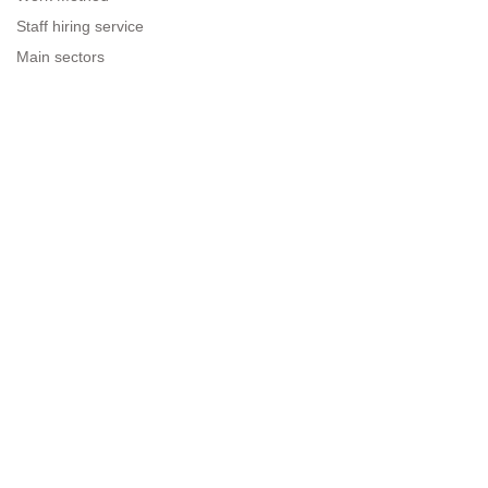
Staff hiring service
Main sectors
Resources for companies
Legal information
Legal warning
Privacy policy
Terms of use
Cookies policy
Sitemap