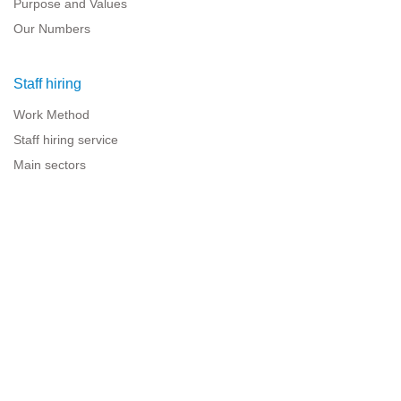
Purpose and Values
Our Numbers
Staff hiring
Work Method
Staff hiring service
Main sectors
Resources for companies
Legal information
Legal warning
Privacy policy
Terms of use
Cookies policy
Sitemap