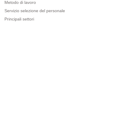
Metodo di lavoro
Servizio selezione del personale
Principali settori
Risorse per le imprese
Informazioni legali
Avviso legale
Politica sulla privacy
Condizioni d'uso
Politica sui cookie
Sitemap