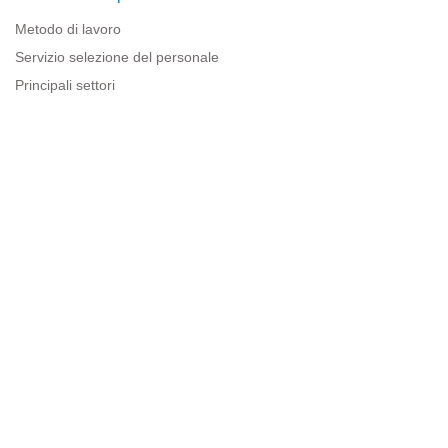
Metodo di lavoro
Servizio selezione del personale
Principali settori
Risorse per le imprese
Informazioni legali
Avviso legale
Politica sulla privacy
Condizioni d'uso
Politica sui cookie
Sitemap