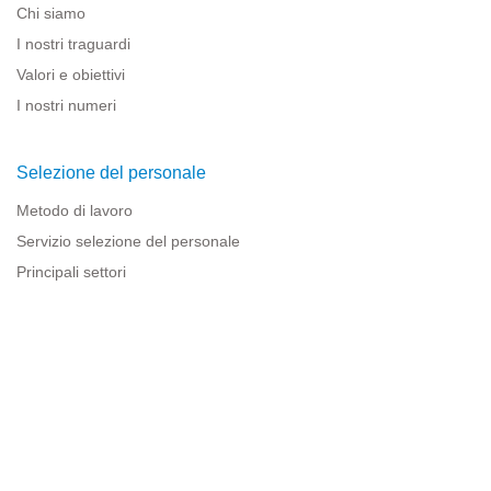
Chi siamo
I nostri traguardi
Valori e obiettivi
I nostri numeri
Selezione del personale
Metodo di lavoro
Servizio selezione del personale
Principali settori
Risorse per le imprese
Informazioni legali
Avviso legale
Politica sulla privacy
Condizioni d'uso