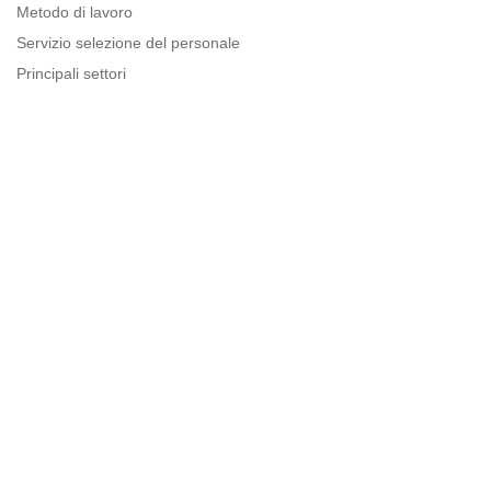
Metodo di lavoro
Servizio selezione del personale
Principali settori
Risorse per le imprese
Informazioni legali
Avviso legale
Politica sulla privacy
Condizioni d'uso
Politica sui cookie
Sitemap