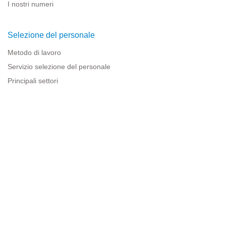
I nostri numeri
Selezione del personale
Metodo di lavoro
Servizio selezione del personale
Principali settori
Risorse per le imprese
Informazioni legali
Avviso legale
Politica sulla privacy
Condizioni d'uso
Politica sui cookie
Sitemap