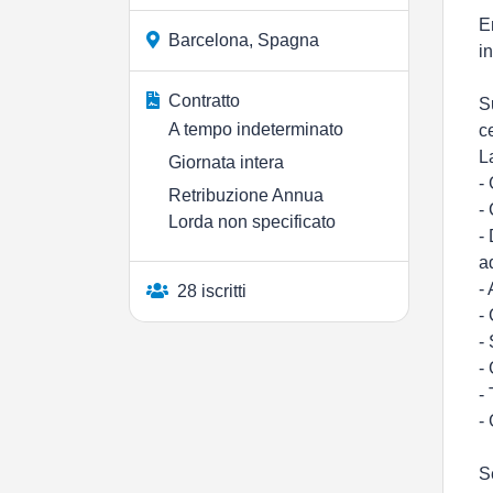
E
Barcelona, Spagna
i
Contratto
S
A tempo indeterminato
c
L
Giornata intera
-
Retribuzione Annua
-
Lorda non specificato
-
a
-
28 iscritti
-
-
-
-
-
S