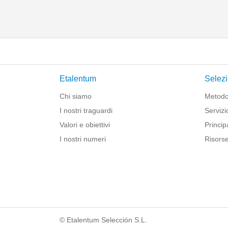
Etalentum
Selezi
Chi siamo
Metodo
I nostri traguardi
Servizi
Valori e obiettivi
Principa
I nostri numeri
Risorse
© Etalentum Selección S.L.