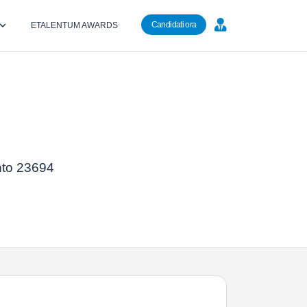
Candidati ora
ETALENTUM AWARDS
ento 23694