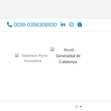
0039 0356308930
IT