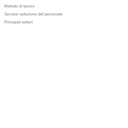
Metodo di lavoro
Servizio selezione del personale
Principali settori
Risorse per le imprese
Informazioni legali
Avviso legale
Politica sulla privacy
Condizioni d'uso
Politica sui cookie
Sitemap