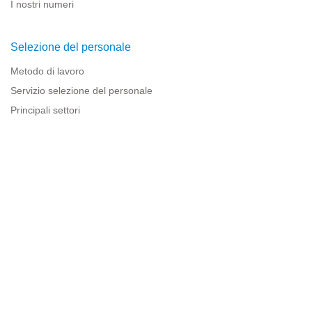
I nostri numeri
Selezione del personale
Metodo di lavoro
Servizio selezione del personale
Principali settori
Risorse per le imprese
Informazioni legali
Avviso legale
Politica sulla privacy
Condizioni d'uso
Politica sui cookie
Sitemap