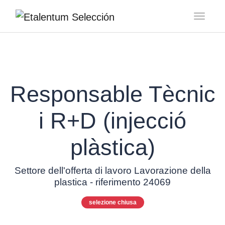
Toggl
Responsable Tècnic
i R+D (injecció
plàstica)
Settore dell'offerta di lavoro Lavorazione della
plastica - riferimento 24069
selezione chiusa