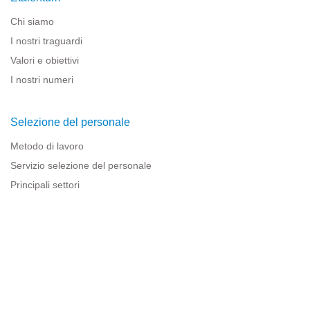
Chi siamo
I nostri traguardi
Valori e obiettivi
I nostri numeri
Selezione del personale
Metodo di lavoro
Servizio selezione del personale
Principali settori
Risorse per le imprese
Informazioni legali
Avviso legale
Politica sulla privacy
Condizioni d'uso