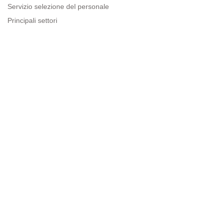
Servizio selezione del personale
Principali settori
Risorse per le imprese
Informazioni legali
Avviso legale
Politica sulla privacy
Condizioni d'uso
Politica sui cookie
Sitemap
Next to people.