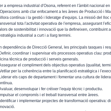
er a empresa industrial d'Osona, referent en l'àmbit nacional en
'Operacions amb clar enfocament a les àrees de Producció i Man
illora contínua i la gestió i lideratge d'equips. La missió del lloc
ransversal tota l'activitat operativa de l'empresa, assegurant l'efi
alors de sostenibilitat i innovació que la defineixen, contribuint 
estratègia industrial a curt i a llarg termini.
n dependència de Direcció General, les principals tasques i respo
 Definir, coordinar i supervisar els processos operatius clau: pr
ficina tècnica de producció i serveis generals.
 Assegurar el compliment dels objectius operatius (qualitat, termin
 Vetllar per la coherència entre la planificació estratègica i l'exec
 Liderar els caps de departament i fomentar una cultura de liderat
ontínua.
 Avaluar, desenvolupar i fer créixer l'equip tècnic i productiu.
 Impulsar el compromís i el treball transversal entre àrees.
 Identificar i implementar projectes de transformació operativa: dig
nnovació.