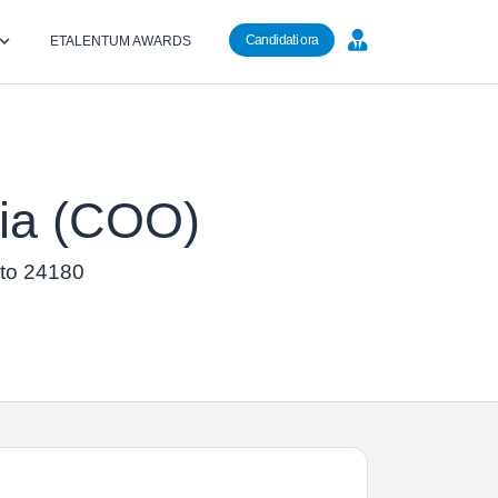
Candidati ora
ETALENTUM AWARDS
ria (COO)
ento 24180