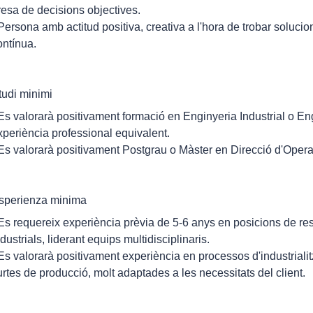
resa de decisions objectives.
 Persona amb actitud positiva, creativa a l'hora de trobar soluci
ontínua.
tudi minimi
 Es valorarà positivament formació en Enginyeria Industrial o En
xperiència professional equivalent.
 Es valorarà positivament Postgrau o Màster en Direcció d'Ope
sperienza minima
 Es requereix experiència prèvia de 5-6 anys en posicions de res
ndustrials, liderant equips multidisciplinaris.
 Es valorarà positivament experiència en processos d'industriali
urtes de producció, molt adaptades a les necessitats del client.