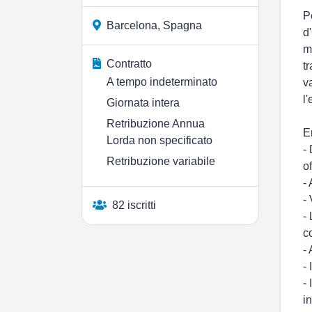
P
Barcelona, Spagna
d
m
Contratto
t
A tempo indeterminato
v
l'
Giornata intera
Retribuzione Annua
E
Lorda non specificato
-
Retribuzione variabile
o
-
-
82 iscritti
-
c
-
-
-
i