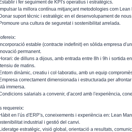
 Establir i fer seguiment de KPI's operatius i estratègics.
 Impulsar la millora contínua mitjançant metodologies com Lea
 Donar suport tècnic i estratègic en el desenvolupament de nous
 Promoure una cultura de seguretat i sostenibilitat arrelada.
'ofereix:
 Incorporació estable (contracte indefinit) en sòlida empresa d'un 
nnovació permanent.
 Horari: de dilluns a dijous, amb entrada entre 8h i 9h i sortida en
ntensiu de matins.
 Entorn dinàmic, creatiu i col·laboratiu, amb un equip compromès
 Empresa correctament dimensionada i estructurada per afrontar 
stà immersa.
 Condicions salarials a convenir, d'acord amb l'experiència, cone
s requereix:
 Hàbit en l'ús d'ERP's, coneixements i experiència en: Lean Manu
stenibilitat industrial i gestió del canvi.
 Lideratge estratègic, visió global, orientació a resultats, comunic