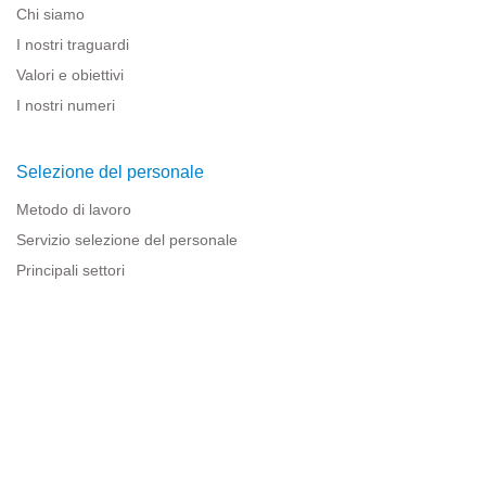
Chi siamo
I nostri traguardi
Valori e obiettivi
I nostri numeri
Selezione del personale
Metodo di lavoro
Servizio selezione del personale
Principali settori
Risorse per le imprese
Informazioni legali
Avviso legale
Politica sulla privacy
Condizioni d'uso