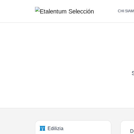
CHI SIA
S
Edilizia
D