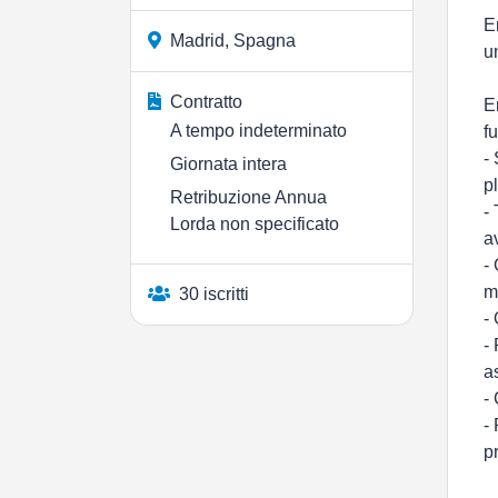
E
Madrid, Spagna
u
Contratto
E
A tempo indeterminato
f
-
Giornata intera
p
Retribuzione Annua
-
Lorda non specificato
a
-
m
30 iscritti
-
-
a
-
-
p