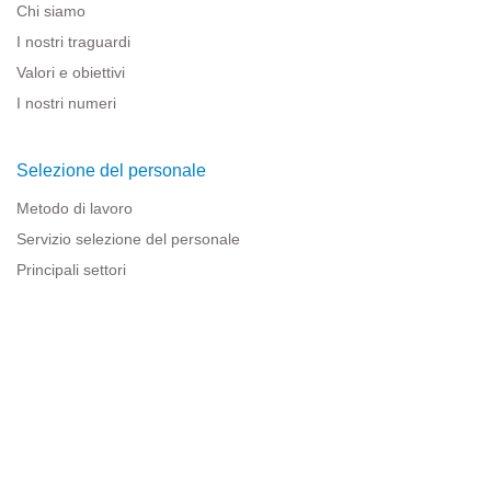
Chi siamo
I nostri traguardi
Valori e obiettivi
I nostri numeri
Selezione del personale
Metodo di lavoro
Servizio selezione del personale
Principali settori
Risorse per le imprese
Informazioni legali
Avviso legale
Politica sulla privacy
Condizioni d'uso