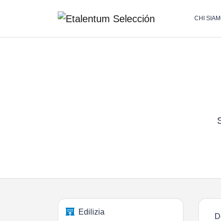
CHI SIA
S
Edilizia
D