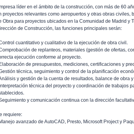
mpresa líder en el ámbito de la construcción, con más de 60 año
n proyectos relevantes como aeropuertos y otras obras civiles, 
e Obra para proyectos ubicados en la Comunidad de Madrid y T
irección de Construcción, las funciones principales serán:
 Control cuantitativo y cualitativo de la ejecución de obra civil.
 Comprobación de replanteos, materiales (gestión de ofertas, co
orrecta ejecución conforme al proyecto.
 Elaboración de presupuestos, mediciones, certificaciones y prec
 Gestión técnica, seguimiento y control de la planificación econ
 Análisis y gestión de la cuenta de resultados, balance de obra y
 Interpretación técnica del proyecto y coordinación de trabajos p
stablecidos.
 Seguimiento y comunicación continua con la dirección facultati
e requiere:
 Manejo avanzado de AutoCAD, Presto, Microsoft Project y Paque