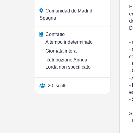
E
Comunidad de Madrid,
e
Spagna
d
D
Contratto
A tempo indeterminato
-
-
Giornata intera
c
Retribuzione Annua
-
Lorda non specificato
-
-
-
20 iscritti
e
-
S
-