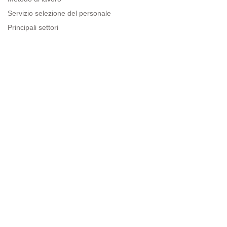
Servizio selezione del personale
Principali settori
Risorse per le imprese
Informazioni legali
Avviso legale
Politica sulla privacy
Condizioni d'uso
Politica sui cookie
Sitemap