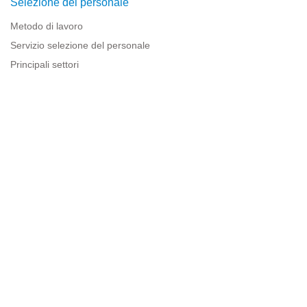
Selezione del personale
Metodo di lavoro
Servizio selezione del personale
Principali settori
Risorse per le imprese
Informazioni legali
Avviso legale
Politica sulla privacy
Condizioni d'uso
Politica sui cookie
Sitemap