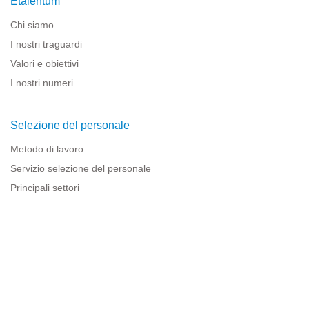
Etalentum
Chi siamo
I nostri traguardi
Valori e obiettivi
I nostri numeri
Selezione del personale
Metodo di lavoro
Servizio selezione del personale
Principali settori
Risorse per le imprese
Informazioni legali
Avviso legale
Politica sulla privacy