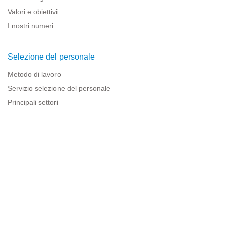
Valori e obiettivi
I nostri numeri
Selezione del personale
Metodo di lavoro
Servizio selezione del personale
Principali settori
Risorse per le imprese
Informazioni legali
Avviso legale
Politica sulla privacy
Condizioni d'uso
Politica sui cookie