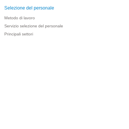
Selezione del personale
Metodo di lavoro
Servizio selezione del personale
Principali settori
Risorse per le imprese
Informazioni legali
Avviso legale
Politica sulla privacy
Condizioni d'uso
Politica sui cookie
Sitemap