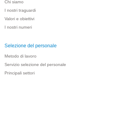
Chi siamo
I nostri traguardi
Valori e obiettivi
I nostri numeri
Selezione del personale
Metodo di lavoro
Servizio selezione del personale
Principali settori
Risorse per le imprese
Informazioni legali
Avviso legale
Politica sulla privacy
Condizioni d'uso