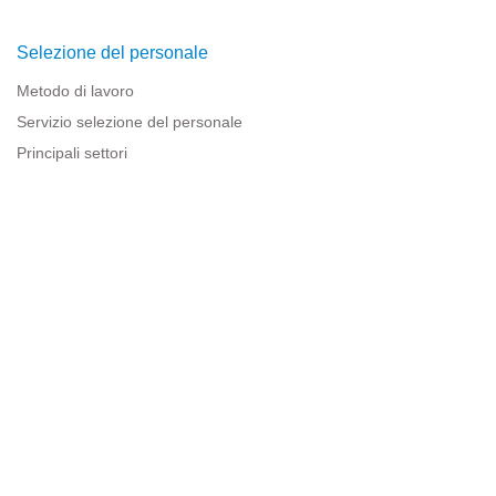
Selezione del personale
Metodo di lavoro
Servizio selezione del personale
Principali settori
Risorse per le imprese
Informazioni legali
Avviso legale
Politica sulla privacy
Condizioni d'uso
Politica sui cookie
Sitemap