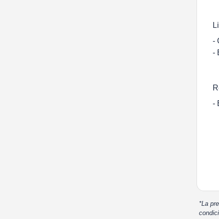
L
-
-
R
-
*La pre
condici