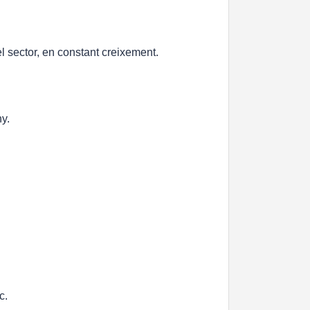
 sector, en constant creixement.
y.
c.