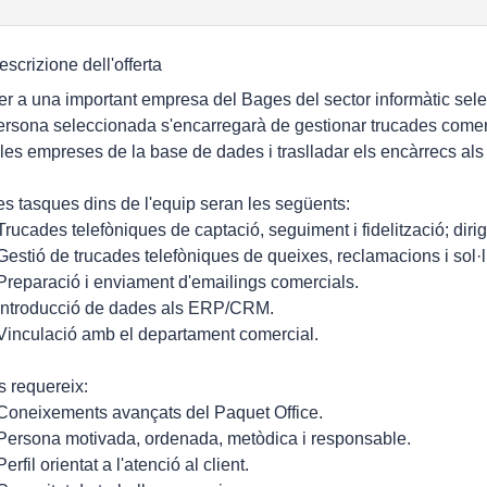
escrizione dell'offerta
er a una important empresa del Bages del sector informàtic sele
ersona seleccionada s'encarregarà de gestionar trucades comerci
 les empreses de la base de dades i traslladar els encàrrecs als
es tasques dins de l'equip seran les següents:
 Trucades telefòniques de captació, seguiment i fidelització; diri
 Gestió de trucades telefòniques de queixes, reclamacions i sol·l
 Preparació i enviament d'emailings comercials.
 Introducció de dades als ERP/CRM.
 Vinculació amb el departament comercial.
s requereix:
 Coneixements avançats del Paquet Office.
 Persona motivada, ordenada, metòdica i responsable.
Perfil orientat a l'atenció al client.