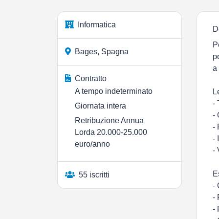
Informatica
D
P
Bages, Spagna
p
a
Contratto
A tempo indeterminato
L
-
Giornata intera
-
Retribuzione Annua
-
Lorda 20.000-25.000
-
euro/anno
-
E
55 iscritti
-
-
- 