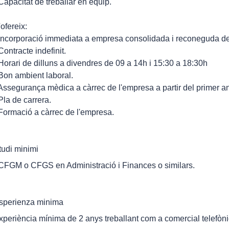
 Capacitat de treballar en equip.
'ofereix:
 Incorporació immediata a empresa consolidada i reconeguda del
Contracte indefinit.
 Horari de dilluns a divendres de 09 a 14h i 15:30 a 18:30h
 Bon ambient laboral.
 Assegurança mèdica a càrrec de l'empresa a partir del primer an
 Pla de carrera.
 Formació a càrrec de l'empresa.
tudi minimi
 CFGM o CFGS en Administració i Finances o similars.
sperienza minima
xperiència mínima de 2 anys treballant com a comercial telefòni