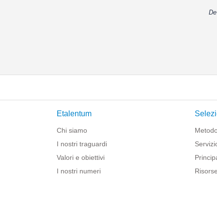
De
Etalentum
Selezi
Chi siamo
Metodo
I nostri traguardi
Servizi
Valori e obiettivi
Principa
I nostri numeri
Risorse