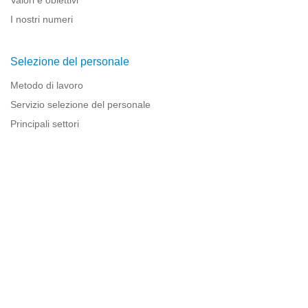
I nostri numeri
Selezione del personale
Metodo di lavoro
Servizio selezione del personale
Principali settori
Risorse per le imprese
Informazioni legali
Avviso legale
Politica sulla privacy
Condizioni d'uso
Politica sui cookie
Sitemap