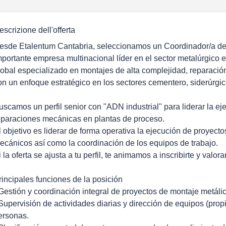
escrizione dell'offerta
esde Etalentum Cantabria, seleccionamos un Coordinador/a de
mportante empresa multinacional líder en el sector metalúrgico e
lobal especializado en montajes de alta complejidad, reparación
on un enfoque estratégico en los sectores cementero, siderúrgico
uscamos un perfil senior con "ADN industrial" para liderar la e
eparaciones mecánicas en plantas de proceso.
l objetivo es liderar de forma operativa la ejecución de proyec
ecánicos así como la coordinación de los equipos de trabajo.
i la oferta se ajusta a tu perfil, te animamos a inscribirte y valo
rincipales funciones de la posición
 Gestión y coordinación integral de proyectos de montaje metáli
 Supervisión de actividades diarias y dirección de equipos (prop
ersonas.