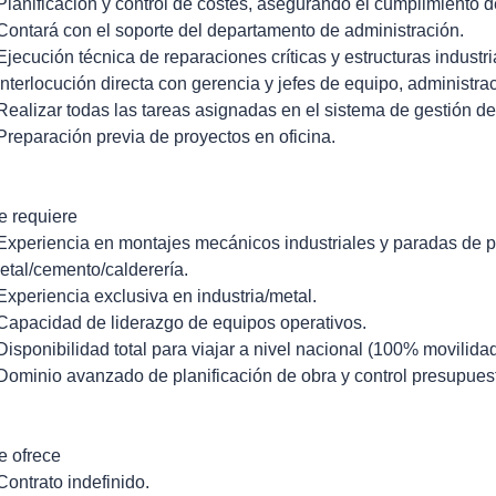
 Planificación y control de costes, asegurando el cumplimiento 
 Contará con el soporte del departamento de administración.
 Ejecución técnica de reparaciones críticas y estructuras industri
 Interlocución directa con gerencia y jefes de equipo, administr
 Realizar todas las tareas asignadas en el sistema de gestión 
 Preparación previa de proyectos en oficina.
e requiere
 Experiencia en montajes mecánicos industriales y paradas de pl
etal/cemento/calderería.
 Experiencia exclusiva en industria/metal.
 Capacidad de liderazgo de equipos operativos.
 Disponibilidad total para viajar a nivel nacional (100% movilida
 Dominio avanzado de planificación de obra y control presupuest
e ofrece
 Contrato indefinido.