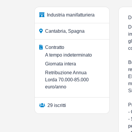
Industria manifatturiera
D
D
Cantabria, Spagna
i
g
Contratto
c
A tempo indeterminato
B
Giornata intera
r
Retribuzione Annua
E
Lorda 70.000-85.000
m
euro/anno
S
P
29 iscritti
-
-
p