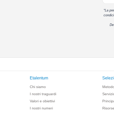
*La pre
condici
De
Etalentum
Selezi
Chi siamo
Metodo
I nostri traguardi
Servizi
Valori e obiettivi
Principa
I nostri numeri
Risorse