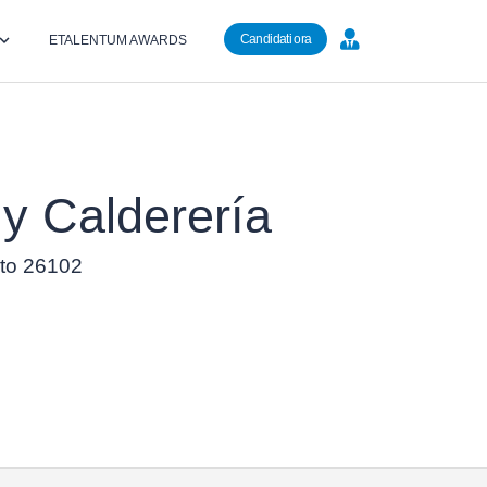
Candidati ora
ETALENTUM AWARDS
y Calderería
ento 26102