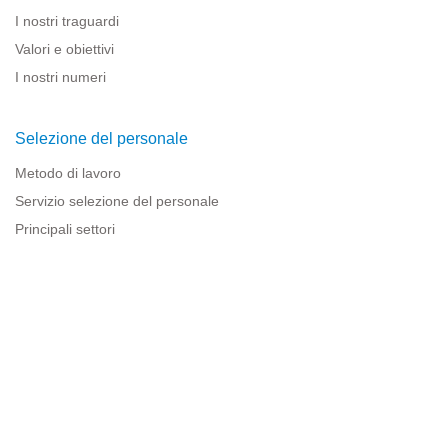
I nostri traguardi
Valori e obiettivi
I nostri numeri
Selezione del personale
Metodo di lavoro
Servizio selezione del personale
Principali settori
Risorse per le imprese
Informazioni legali
Avviso legale
Politica sulla privacy
Condizioni d'uso
Politica sui cookie