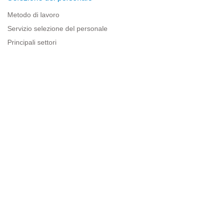
Metodo di lavoro
Servizio selezione del personale
Principali settori
Risorse per le imprese
Informazioni legali
Avviso legale
Politica sulla privacy
Condizioni d'uso
Politica sui cookie
Sitemap