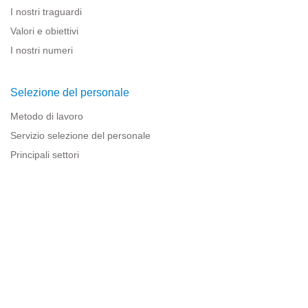
I nostri traguardi
Valori e obiettivi
I nostri numeri
Selezione del personale
Metodo di lavoro
Servizio selezione del personale
Principali settori
Risorse per le imprese
Informazioni legali
Avviso legale
Politica sulla privacy
Condizioni d'uso
Politica sui cookie