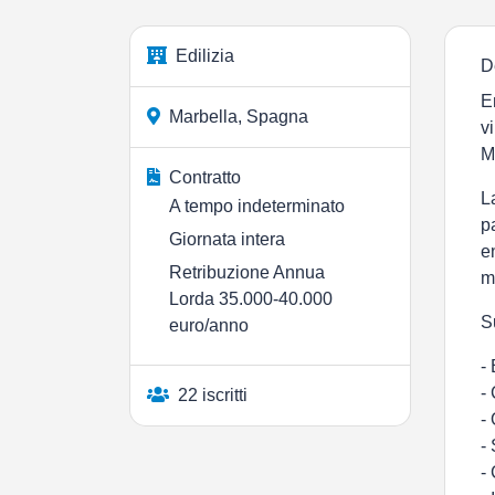
Edilizia
D
E
Marbella, Spagna
v
M
Contratto
L
A tempo indeterminato
p
Giornata intera
e
Retribuzione Annua
m
Lorda 35.000-40.000
S
euro/anno
-
-
22 iscritti
-
-
-