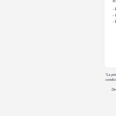
R
-
-
-
*La pre
condici
De