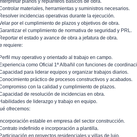
 Interpretar planos y replanteos básicos de obra.
 Controlar materiales, herramientas y suministros necesarios.
 Resolver incidencias operativas durante la ejecución.
 Velar por el cumplimiento de plazos y objetivos de obra.
 Garantizar el cumplimiento de normativa de seguridad y PRL.
 Reportar el estado y avance de obra a jefatura de obra.
e requiere:
 Perfil muy operativo y orientado al trabajo en campo.
 Experiencia como Oficial 1ª Albañil con funciones de coordinac
 Capacidad para liderar equipos y organizar trabajos diarios.
 Conocimiento práctico de procesos constructivos y acabados.
 Compromiso con la calidad y cumplimiento de plazos.
 Capacidad de resolución de incidencias en obra.
 Habilidades de liderazgo y trabajo en equipo.
ué ofrecemos:
I ncorporación estable en empresa del sector construcción.
 Contrato indefinido e incorporación a plantilla.
 Participación en proyectos residenciales y villas de lujo.