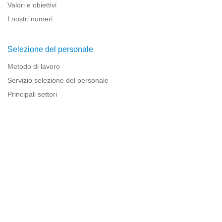
Valori e obiettivi
I nostri numeri
Selezione del personale
Metodo di lavoro
Servizio selezione del personale
Principali settori
Risorse per le imprese
Informazioni legali
Avviso legale
Politica sulla privacy
Condizioni d'uso
Politica sui cookie