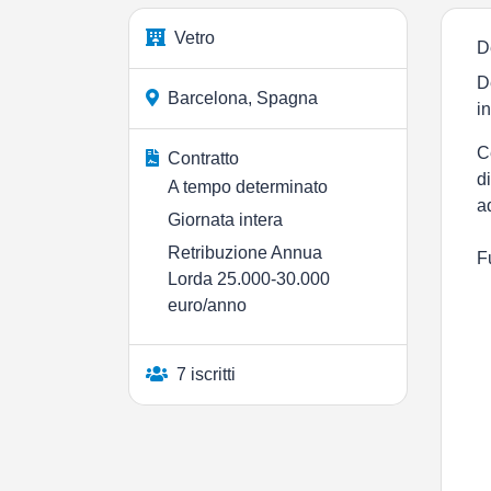
Vetro
D
D
Barcelona, Spagna
i
C
Contratto
d
A tempo determinato
a
Giornata intera
Retribuzione Annua
F
Lorda 25.000-30.000
euro/anno
7 iscritti