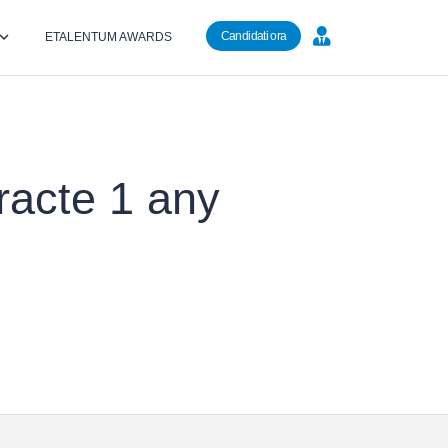
Candidati ora
ETALENTUM AWARDS
racte 1 any
0