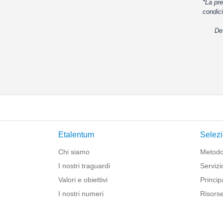
*La pre
condici
De
Etalentum
Selezi
Chi siamo
Metodo
I nostri traguardi
Servizi
Valori e obiettivi
Principa
I nostri numeri
Risorse