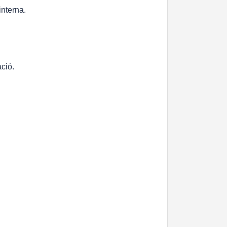
interna.
ció.