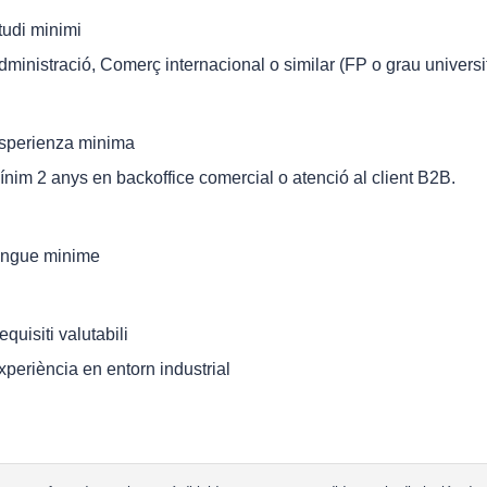
tudi minimi
dministració, Comerç internacional o similar (FP o grau universit
sperienza minima
ínim 2 anys en backoffice comercial o atenció al client B2B.
ingue minime
equisiti valutabili
xperiència en entorn industrial