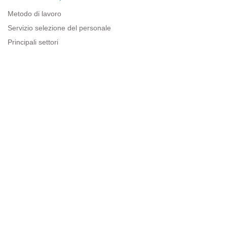
Metodo di lavoro
Servizio selezione del personale
Principali settori
Risorse per le imprese
Informazioni legali
Avviso legale
Politica sulla privacy
Condizioni d'uso
Politica sui cookie
Sitemap