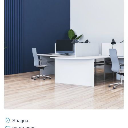
location_on
Spagna