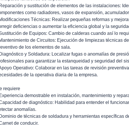
 Reparación y sustitución de elementos de las instalaciones: Iden
omponentes como radiadores, vasos de expansión, acumulador
 Modificaciones Técnicas: Realizar pequeñas reformas y mejoras
orregir deficiencias o aumentar la eficiencia global y la segurida
 Sustitución de Equipos: Cambio de calderas cuando así lo requie
 Mantenimiento de Circuitos: Ejecución de limpiezas técnicas de
reventivo de los elementos de sala.
 Diagnóstico y Soldadura: Localizar fugas o anomalías de presió
rofesionales para garantizar la estanqueidad y seguridad del si
 Apoyo Operativo: Colaborar en las tareas de revisión preventiv
ecesidades de la operativa diaria de la empresa.
e requiere
 Experiencia demostrable en instalación, mantenimiento y repara
 Capacidad de diagnóstico: Habilidad para entender el funciona
etectar anomalías.
 Dominio de técnicas de soldadura y herramientas específicas de
 Carnet de conducir.