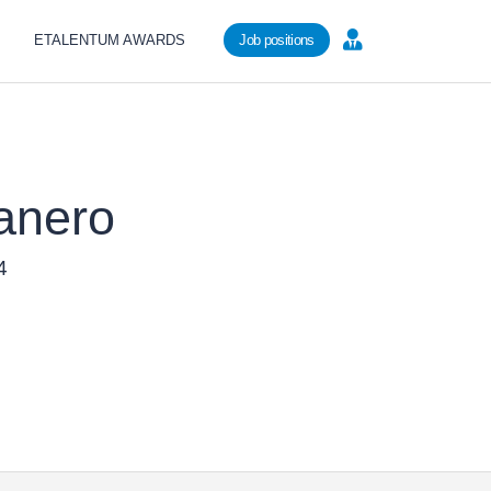
ETALENTUM AWARDS
Job positions
anero
4