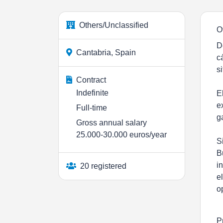
Others/Unclassified
O
D
Cantabria, Spain
c
s
Contract
Indefinite
E
e
Full-time
g
Gross annual salary
25.000-30.000 euros/year
S
B
i
20 registered
e
o
P