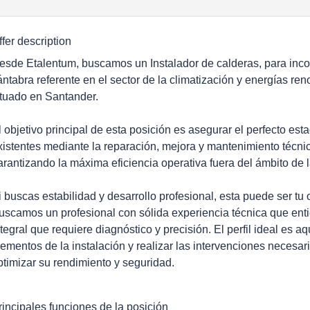
ffer description
esde Etalentum, buscamos un Instalador de calderas, para inc
ántabra referente en el sector de la climatización y energías ren
ituado en Santander.
l objetivo principal de esta posición es asegurar el perfecto est
xistentes mediante la reparación, mejora y mantenimiento técni
arantizando la máxima eficiencia operativa fuera del ámbito de 
i buscas estabilidad y desarrollo profesional, esta puede ser tu 
uscamos un profesional con sólida experiencia técnica que ent
ntegral que requiere diagnóstico y precisión. El perfil ideal es aq
lementos de la instalación y realizar las intervenciones necesa
ptimizar su rendimiento y seguridad.
rincipales funciones de la posición