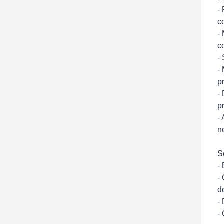
-
c
-
c
-
-
p
-
p
-
n
S
-
-
d
-
-