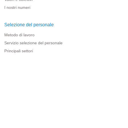
I nostri numeri
Selezione del personale
Metodo di lavoro
Servizio selezione del personale
Principali settori
Risorse per le imprese
Informazioni legali
Avviso legale
Politica sulla privacy
Condizioni d'uso
Politica sui cookie
Sitemap