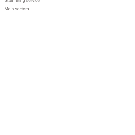
Staff hiring service
Main sectors
Resources for companies
Legal information
Legal warning
Privacy policy
Terms of use
Cookies policy
Sitemap
Next to people.